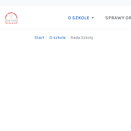
O SZKOLE
SPRAWY O
Start
O szkole
Rada Szkoły