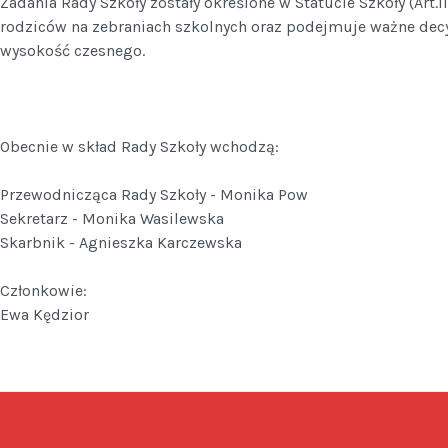
Zadania Rady Szkoły zostały określone w Statucie Szkoły (Art.II
rodziców na zebraniach szkolnych oraz podejmuje ważne decyz
wysokość czesnego.
Obecnie w skład Rady Szkoły wchodzą:
Przewodnicząca Rady Szkoły - Monika Pow
Sekretarz - Monika Wasilewska
Skarbnik - Agnieszka Karczewska
Członkowie:
Ewa Kędzior